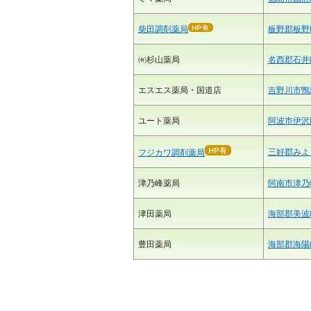
柴田調剤薬局
板野郡板野
㈲杉山薬局
名西郡石井町
エスエス薬局・国道店
吉野川市鴨島
ユート薬局
阿波市伊沢
三好郡みよし
フジカワ調剤薬局
津乃峰薬局
阿南市津乃峰
津田薬局
海部郡美波町
豊田薬局
海部郡海陽