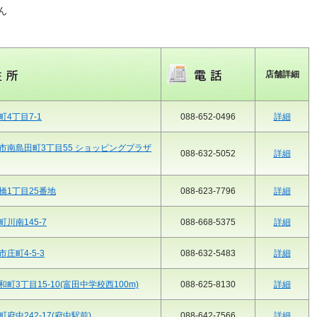
ん
店舗詳細
4丁目7-1
088-652-0496
詳細
市南島田町3丁目55 ショッピングプラザ
088-632-5052
詳細
橋1丁目25番地
088-623-7796
詳細
川南145-7
088-668-5375
詳細
庄町4-5-3
088-632-5483
詳細
町3丁目15-10(富田中学校西100m)
088-625-8130
詳細
府中242-17(府中駅前)
088-642-7566
詳細