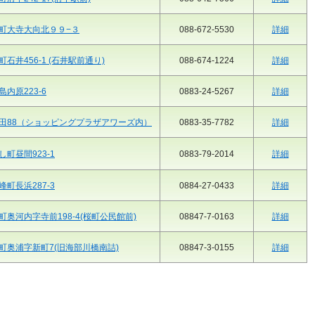
町大寺大向北９９−３
088-672-5530
詳細
石井456-1 (石井駅前通り)
088-674-1224
詳細
内原223-6
0883-24-5267
詳細
田88（ショッピングプラザアワーズ内）
0883-35-7782
詳細
町昼間923-1
0883-79-2014
詳細
町長浜287-3
0884-27-0433
詳細
奥河内字寺前198-4(桜町公民館前)
08847-7-0163
詳細
町奥浦字新町7(旧海部川橋南詰)
08847-3-0155
詳細