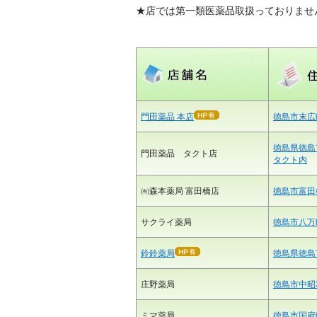
★店では第一類医薬品取扱っておりませ
門田薬品 本店
徳島市末広町
徳島県徳島
門田薬品 タクト店
タクト内
㈲森本薬局 富田橋店
徳島市富田
サクライ薬局
徳島市八万町
鈴鈴薬局
徳島県徳島市
庄野薬局
徳島市中昭和
ミマ薬局
徳島市国府町